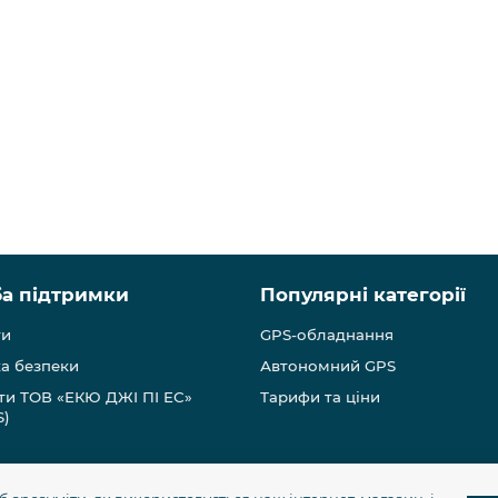
а підтримки
Популярні категорії
ти
GPS-обладнання
а безпеки
Автономний GPS
ти ТОВ «ЕКЮ ДЖІ ПІ ЕС»
Тарифи та ціни
S)