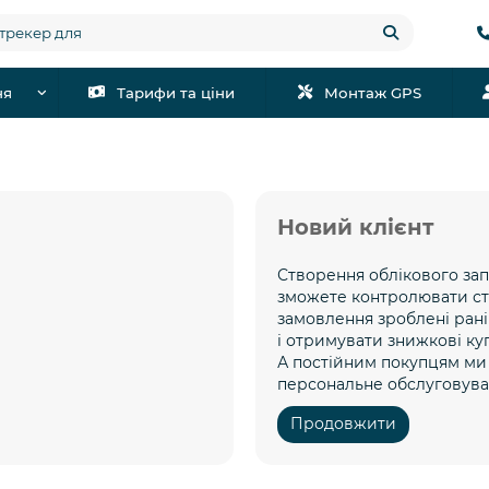
ня
Тарифи та ціни
Монтаж GPS
Новий клієнт
Створення облікового за
зможете контролювати ст
замовлення зроблені ран
і отримувати знижкові ку
А постійним покупцям ми
персональне обслуговува
Продовжити