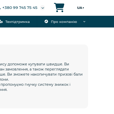
+380 99 745 75 45
UA
▼
Техпідтримка
Про компанію
пису допоможе купувати швидше. Ви
ан замовлення, а також переглядати
іше. Ви зможете накопичувати призові бали
пони.
 пропонуємо гнучку систему знижок і
ння.