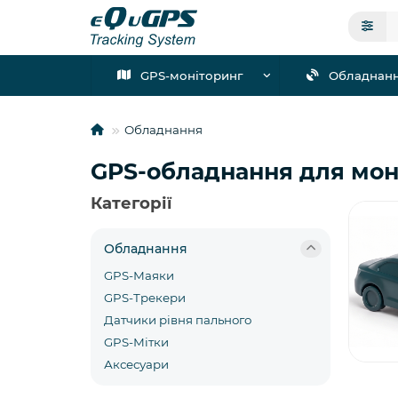
GPS-моніторинг
Обладнан
Обладнання
GPS-обладнання для мон
Категорії
Обладнання
GPS-Маяки
GPS-Трекери
Датчики рівня пального
GPS-Мітки
Аксесуари