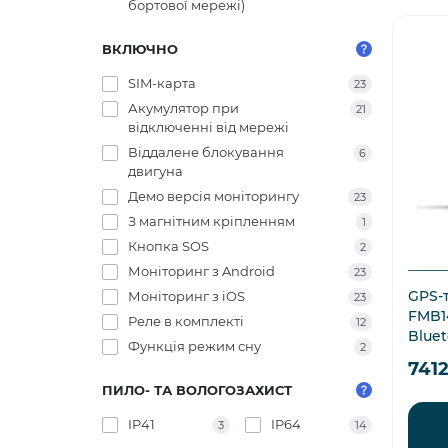
бортової мережі)
ВКЛЮЧНО
SIM-карта
23
Акумулятор при
21
відключенні від мережі
Віддалене блокування
6
двигуна
Демо версія моніторингу
23
З магнітним кріпленням
1
Кнопка SOS
2
Моніторинг з Android
23
GPS-т
Моніторинг з iOS
23
FMB1
Реле в комплекті
12
Blue
Функція режим сну
2
741
ПИЛО- ТА ВОЛОГОЗАХИСТ
IP41
IP64
3
14