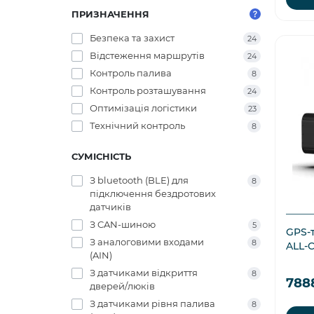
ПРИЗНАЧЕННЯ
Безпека та захист
24
Відстеження маршрутів
24
Контроль палива
8
Контроль розташування
24
Оптимізація логістики
23
Технічний контроль
8
СУМІСНІСТЬ
З bluetooth (BLE) для
8
підключення бездротових
датчиків
З CAN-шиною
5
GPS-
З аналоговими входами
8
ALL-
(AIN)
З датчиками відкриття
8
788
дверей/люків
З датчиками рівня палива
8