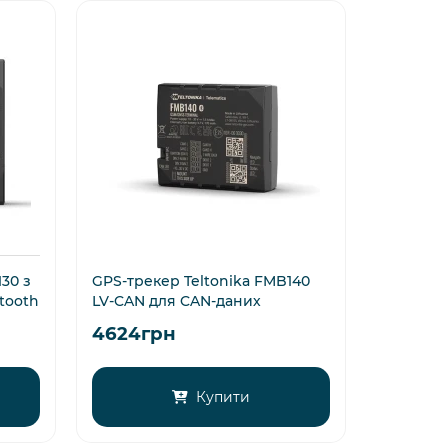
30 з
GPS-трекер Teltonika FMB140
tooth
LV-CAN для CAN-даних
4624грн
Купити