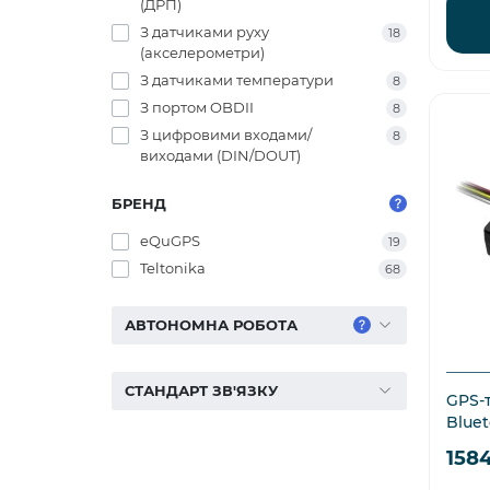
(ДРП)
З датчиками руху
18
(акселерометри)
З датчиками температури
8
З портом OBDII
8
З цифровими входами/
8
виходами (DIN/DOUT)
БРЕНД
eQuGPS
19
Teltonika
68
АВТОНОМНА РОБОТА
СТАНДАРТ ЗВ'ЯЗКУ
GPS-т
Bluet
158