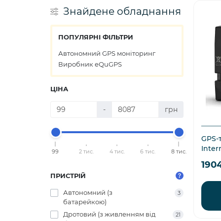
Знайдене обладнання
ПОПУЛЯРНІ ФІЛЬТРИ
Автономний GPS моніторинг
Виробник eQuGPS
ЦІНА
-
грн
GPS-т
Inter
99
2 тис.
4 тис.
6 тис.
8 тис.
190
ПРИСТРІЙ
Автономний (з
3
батарейкою)
Дротовий (з живленням від
21