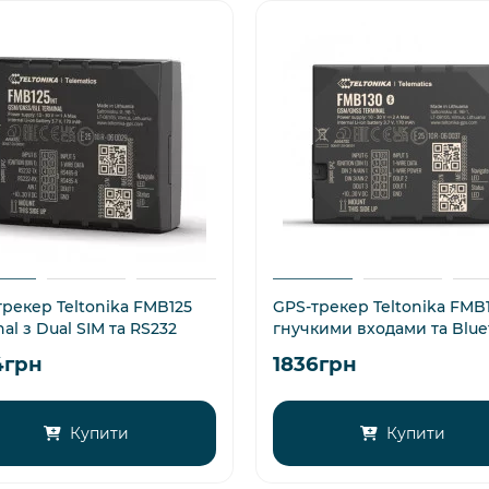
рекер Teltonika FMB125
GPS-трекер Teltonika FMB1
nal з Dual SIM та RS232
гнучкими входами та Blue
4грн
1836грн
Купити
Купити