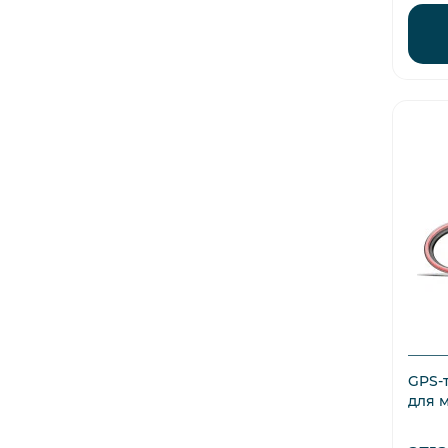
GPS-т
для 