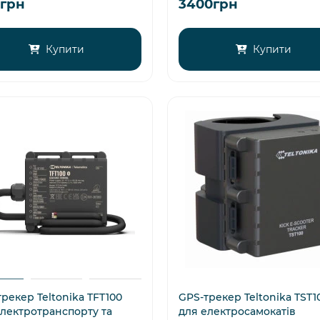
2грн
3400грн
Купити
Купити
рекер Teltonika TFT100
GPS-трекер Teltonika TST1
електротранспорту та
для електросамокатів