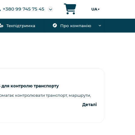
+380 99 745 75 45
UA
▼
Техпідтримка
Про компанію
 для контролю транспорту
магає контролювати транспорт, маршрути,
Деталі