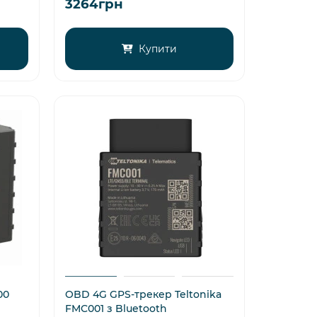
3264грн
Купити
00
OBD 4G GPS-трекер Teltonika
FMC001 з Bluetooth