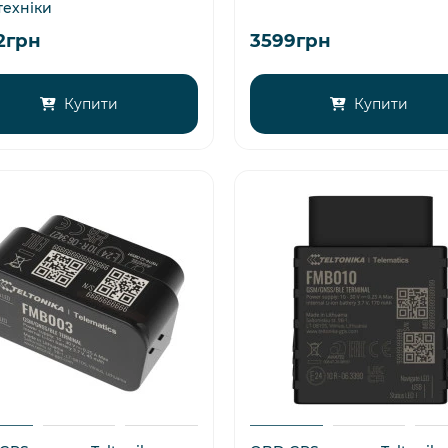
техніки
2грн
3599грн
Купити
Купити