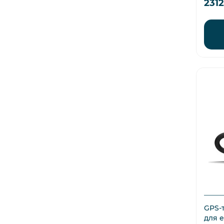
231
GPS-т
для 