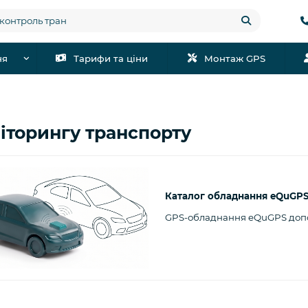
ня
Тарифи та ціни
Монтаж GPS
іторингу транспорту
Каталог обладнання eQuGPS
GPS-обладнання eQuGPS допо