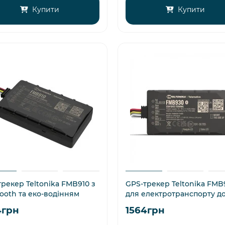
Купити
Купити
рекер Teltonika FMB910 з
GPS-трекер Teltonika FMB
ooth та еко-водінням
для електротранспорту до
4грн
1564грн