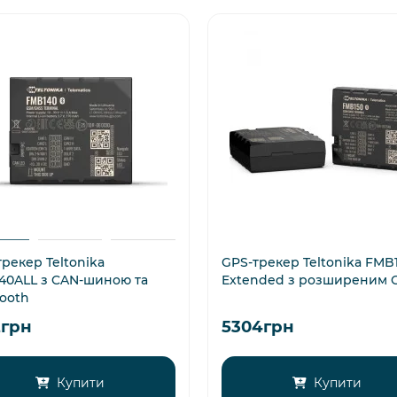
рекер Teltonika
GPS-трекер Teltonika FMB
40ALL з CAN-шиною та
Extended з розширеним 
tooth
2грн
5304грн
Купити
Купити