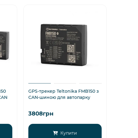
150
GPS-трекер Teltonika FMB150 з
CAN
CAN-шиною для автопарку
3808грн
Купити