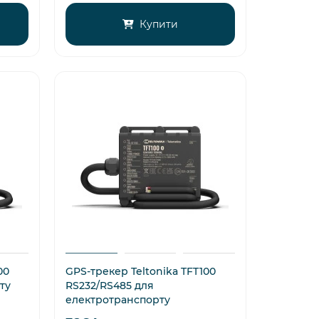
Купити
00
GPS-трекер Teltonika TFT100
ту
RS232/RS485 для
електротранспорту