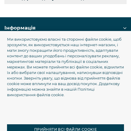
Інформація
Ми використовуємо власні та сторонні файли cookie, щоб
Служба підтримки
зрозуміти, як використовується наш інтернет-магазин, і
мати змогу покращити його продуктивність, адаптувати
контент до ваших уподобань і персоналізувати рекламу,
Популярні категорії
маркетингові матеріали та публікації в соціальних
мережах. Ви можете прийняти всі файли cookie, відхилити
їх або вибрати свої налаштування, натиснувши відповідні
Наші контакти
кнопки. Зверніть увагу, що відмова від прийняття файлів
cookie може вплинути на ваш досвід покупок. Додаткову
+380 99 745 75 45
інформацію можна знайти в нашій
Політиці
sale@equgps.ua
використання файлів cookie.
Графік роботи та адреса
ПРИЙНЯТИ ВСІ ФАЙЛИ COOKIE