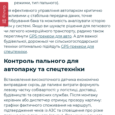
режими, тип пального).
Фільтр
Для ефективного управління автопарком критично
важливими є стабільна передача даних, точне
калібрування бака та можливість аналізувати історію
змін у системі. Якщо ви шукаєте рішення для легкового
чи легкого комерційного транспорту, радимо також
переглянути
GPS-трекери для авто
. А для важкої
будівельної, дорожньої чи сільськогосподарської
техніки оптимально підійдуть
GPS-трекери для
спецтехніки
.
Контроль пального для
автопарку та спецтехніки
Встановлення високоточного датчика економічно
виправдане скрізь, де паливні витрати формують
левову частку собівартості: у логістиці, доставці,
будівництві та сервісних службах. Після монтажу
керівник або диспетчер отримує прозору картину:
графіки фактичного споживання на маршруті,
підтвердження чеків із АЗС та сповіщення про різке