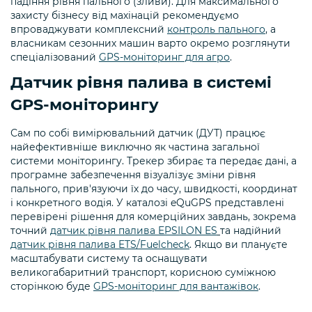
падіння рівня пального (зливи). Для максимального
захисту бізнесу від махінацій рекомендуємо
впроваджувати комплексний
контроль пального
, а
власникам сезонних машин варто окремо розглянути
спеціалізований
GPS-моніторинг для агро
.
Датчик рівня палива в системі
GPS-моніторингу
Сам по собі вимірювальний датчик (ДУТ) працює
найефективніше виключно як частина загальної
системи моніторингу. Трекер збирає та передає дані, а
програмне забезпечення візуалізує зміни рівня
пального, прив'язуючи їх до часу, швидкості, координат
і конкретного водія. У каталозі eQuGPS представлені
перевірені рішення для комерційних завдань, зокрема
точний
датчик рівня палива EPSILON ES
та надійний
датчик рівня палива ETS/Fuelcheck
. Якщо ви плануєте
масштабувати систему та оснащувати
великогабаритний транспорт, корисною суміжною
сторінкою буде
GPS-моніторинг для вантажівок
.