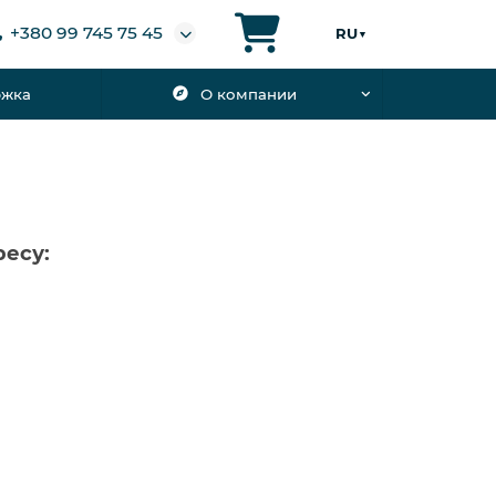
+380 99 745 75 45
RU
▼
ржка
О компании
есу: