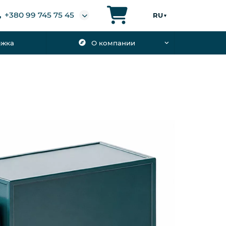
+380 99 745 75 45
RU
▼
ржка
О компании