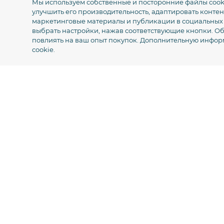
Мы используем собственные и посторонние файлы cookie
улучшить его производительность, адаптировать конте
маркетинговые материалы и публикации в социальных се
История перемещений за
выбрать настройки, нажав соответствующие кнопки. Об
любой выбранный период и
повлиять на ваш опыт покупок. Дополнительную инфо
автоматическое формирование
cookie.
детальных отчетов по рейсам
Мониторинг фур на
межгосударственных и
внутренних маршрутах с учетом
времени работы и отдыха
Контроль маршрутов и
мгновенное уведомление о
незапланированных
отклонениях от траектории
движения