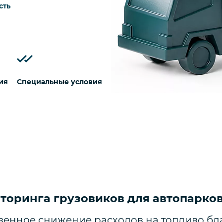
сть
ия
Специальные условия
торинга грузовиков для автопарко
венное снижение расходов на топливо бл