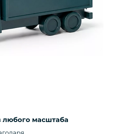
в любого масштаба
агодаря
Миними