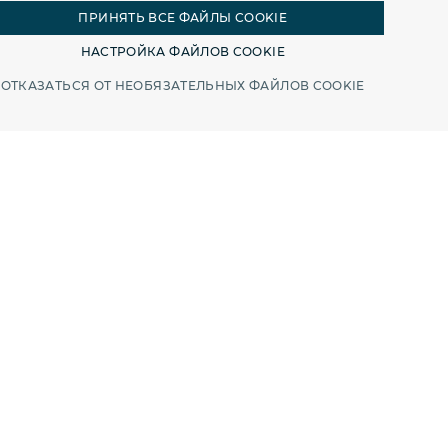
ПРИНЯТЬ ВСЕ ФАЙЛЫ COOKIE
НАСТРОЙКА ФАЙЛОВ COOKIE
ОТКАЗАТЬСЯ ОТ НЕОБЯЗАТЕЛЬНЫХ ФАЙЛОВ COOKIE
зовиков,
 расхода
торинг грузовых
бизнесу комплексный
льного анализа работы
снижения
Благодаря
, отслеживание
ится простым и