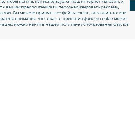
, чтобы понять, как используется наш интернет-магазин, и
нт к вашим предпочтениям и персонализировать рекламу,
тях. Вы можете принять все файлы cookie, отклонить их или
ратите внимание, что отказ от принятия файлов cookie может
рмацию можно найти в нашей
политике использования файлов
Контроль гру
маршрутов и
топлива
Профессиональный GPS мони
автомобилей предоставляет 
набор инструментов для дета
автопарка и существенного 
эксплуатационных расходов. 
автоматизации сбора данных
грузового транспорта станов
прозрачным.