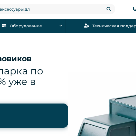
Оборудование
Техническая подде
зовиков
парка по
% уже в