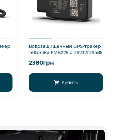
екер
Водозащищенный GPS-трекер
GPS-трек
Teltonika FMB225 с RS232/RS485
ALL-CAN
2380грн
7888г
Купить