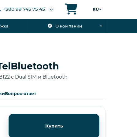
+380 99 745 75 45
RU
▼
ржка
О компании
TelBluetooth
122 с Dual SIM и Bluetooth
ки
Вопрос-ответ
Купить