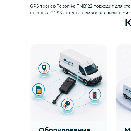
GPS-трекер Teltonika FMB122 подходит для ста
внешняя GNSS-антенна помогают снизить риск
К
Оборудование
М