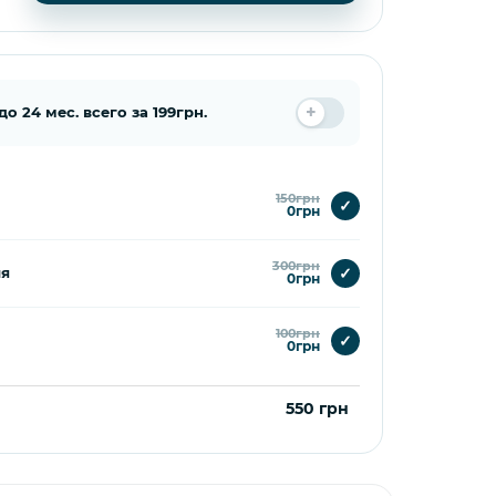
 24 мес. всего за 199грн.
150грн
✓
0грн
300грн
✓
ия
0грн
100грн
✓
0грн
550 грн