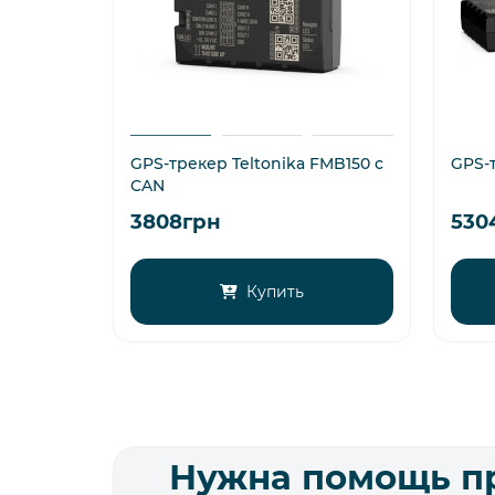
GPS-трекер Teltonika FMB150 с
GPS-
CAN
3808грн
530
Купить
Нужна помощь п