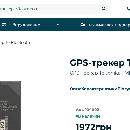
Оборудование
Техническая подде
ер TelBluetooth
GPS-трекер 
Купить
GPS-трекер Teltonika FMB
Опис
Характеристики
Відгу
Арт. 104002
В наличии
1972грн