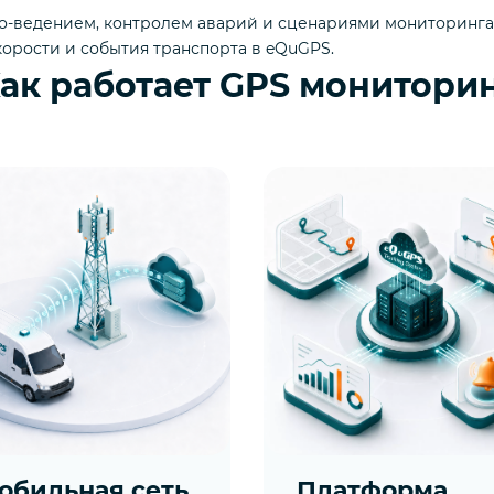
 эко-ведением, контролем аварий и сценариями мониторинга
орости и события транспорта в eQuGPS.
ак работает GPS монитори
обильная сеть
Платформа