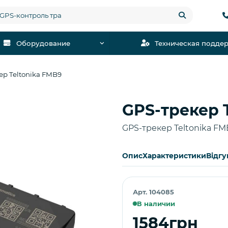
Оборудование
Техническая подде
ер Teltonika FMB9
GPS-трекер 
Купить
GPS-трекер Teltonika FM
Опис
Характеристики
Відгу
Арт. 104085
В наличии
1584грн