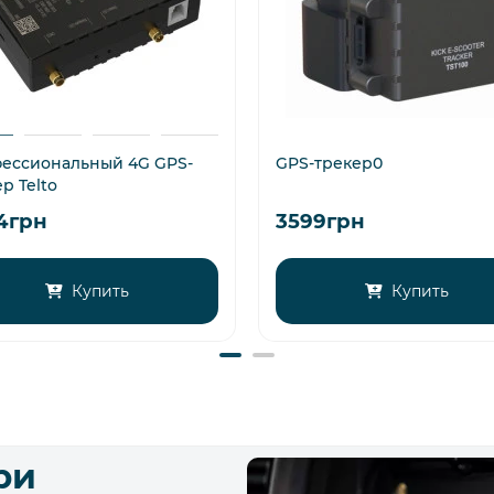
ессиональный 4G GPS-
GPS-трекер0
р Telto
4грн
3599грн
Купить
Купить
ри