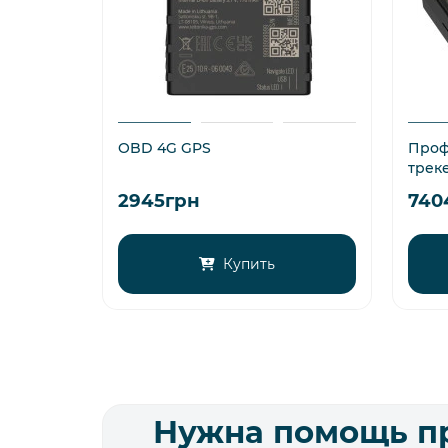
OBD 4G GPS
Проф
треке
2945грн
740
Купить
Нужна помощь п