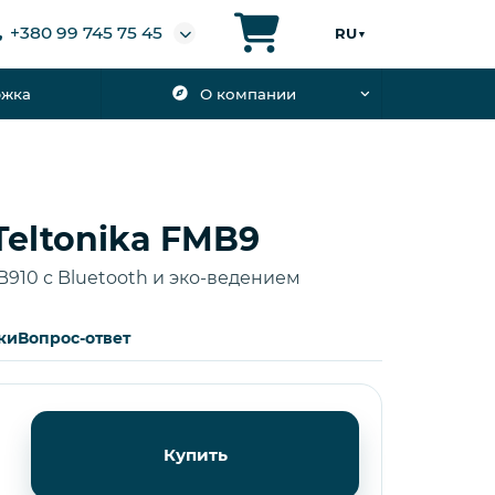
+380 99 745 75 45
RU
▼
ржка
О компании
Teltonika FMB9
B910 с Bluetooth и эко-ведением
ки
Вопрос-ответ
Купить