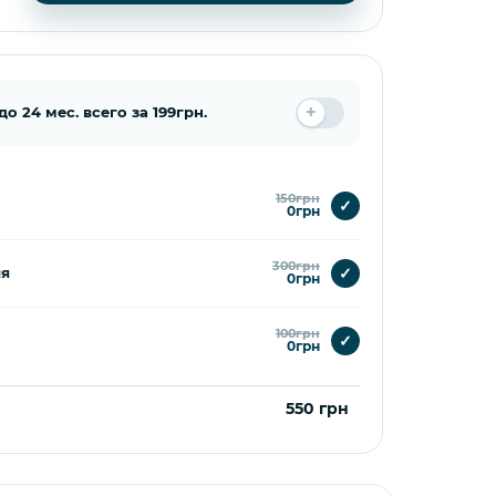
 24 мес. всего за 199грн.
150грн
✓
0грн
300грн
✓
ия
0грн
100грн
✓
0грн
550 грн