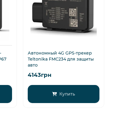
-
Автономный 4G GPS-трекер
Водозащ
P67
Teltonika FMC234 для защиты
трекер T
авто
Extende
4143грн
6120гр
Купить