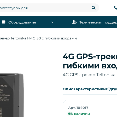
Оборудование
Техническая подде
рекер Teltonika FMC130 с гибкими входами
4G GPS-треке
Купить
гибкими вх
4G GPS-трекер Teltonik
Опис
Характеристики
Відгу
Арт. 104017
В наличии