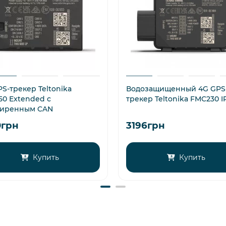
S-трекер Teltonika
Водозащищенный 4G GPS
50 Extended с
трекер Teltonika FMC230 I
иренным CAN
0грн
3196грн
Купить
Купить