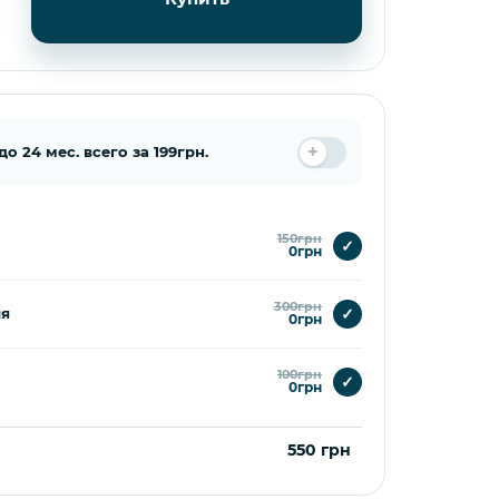
 24 мес. всего за 199грн.
150грн
✓
0грн
300грн
✓
ия
0грн
100грн
✓
0грн
550 грн