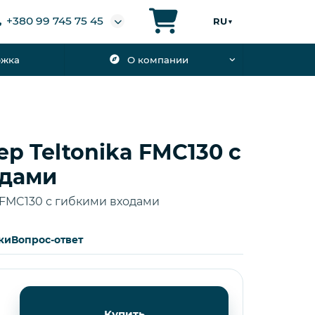
+380 99 745 75 45
RU
▼
ржка
О компании
р Teltonika FMC130 с
одами
a FMC130 с гибкими входами
ки
Вопрос-ответ
Купить