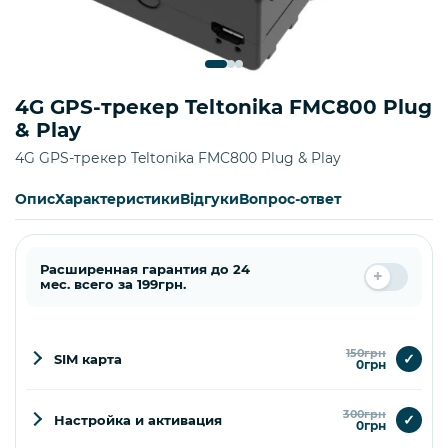
4G GPS-трекер Teltonika FMC800 Plug
& Play
4G GPS-трекер Teltonika FMC800 Plug & Play
Опис
Характеристики
Відгуки
Вопрос-ответ
Расширенная гарантия до 24
мес. всего за 199грн.
150грн
✓
SIM карта
0грн
300грн
✓
Настройка и активация
0грн