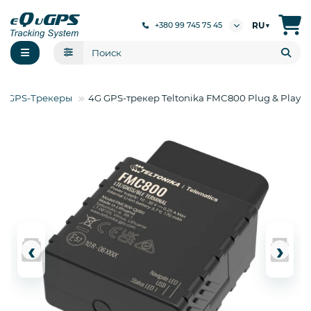
RU
+380 99 745 75 45
▼
GPS-Трекеры
4G GPS-трекер Teltonika FMC800 Plug & Play
‹
›