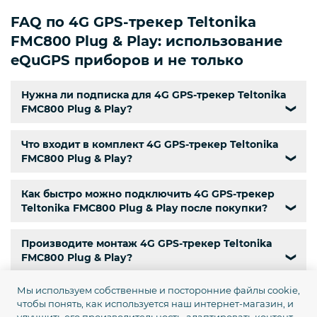
FAQ по 4G GPS-трекер Teltonika
FMC800 Plug & Play: использование
eQuGPS приборов и не только
Нужна ли подписка для 4G GPS-трекер Teltonika
FMC800 Plug & Play?
❯
Что входит в комплект 4G GPS-трекер Teltonika
FMC800 Plug & Play?
❯
Как быстро можно подключить 4G GPS-трекер
Teltonika FMC800 Plug & Play после покупки?
❯
Производите монтаж 4G GPS-трекер Teltonika
FMC800 Plug & Play?
❯
Мы используем собственные и посторонние файлы cookie,
Сколько стоит доставка по Украине?
❯
чтобы понять, как используется наш интернет-магазин, и
улучшить его производительность, адаптировать контент