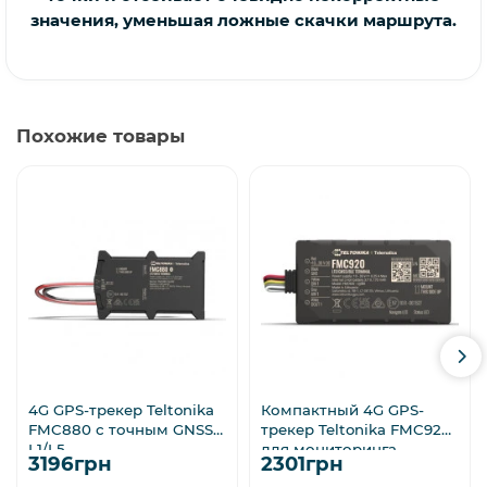
значения, уменьшая ложные скачки маршрута.
Похожие товары
4G GPS-трекер Teltonika
Компактный 4G GPS-
FMC880 с точным GNSS
трекер Teltonika FMC920
L1/L5
для мониторинга
3196грн
2301грн