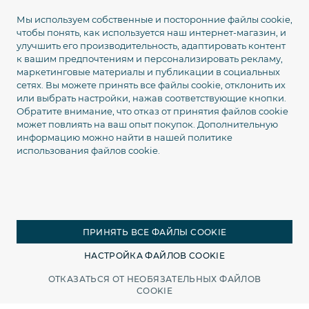
Мы используем собственные и посторонние файлы cookie,
Сколько стоит доставка по Украине?
❯
чтобы понять, как используется наш интернет-магазин, и
улучшить его производительность, адаптировать контент
Есть ли самовывоз Компактный 4G GPS-трекер
к вашим предпочтениям и персонализировать рекламу,
Teltonika FTC924 с точным GNSS?
маркетинговые материалы и публикации в социальных
❯
сетях. Вы можете принять все файлы cookie, отклонить их
или выбрать настройки, нажав соответствующие кнопки.
Есть ли курьерская доставка по Киеву?
❯
Обратите внимание, что отказ от принятия файлов cookie
может повлиять на ваш опыт покупок. Дополнительную
информацию можно найти в нашей
политике
Какая гарантия на Компактный 4G GPS-трекер
использования файлов cookie.
Teltonika FTC924 с точным GNSS?
❯
Можно ли вернуть или обменять Компактный 4G
GPS-трекер Teltonika FTC924 с точным GNSS?
❯
ПРИНЯТЬ ВСЕ ФАЙЛЫ COOKIE
НАСТРОЙКА ФАЙЛОВ COOKIE
Арт. 104082
В наличии
Купить
ОТКАЗАТЬСЯ ОТ НЕОБЯЗАТЕЛЬНЫХ ФАЙЛОВ
2448грн
COOKIE