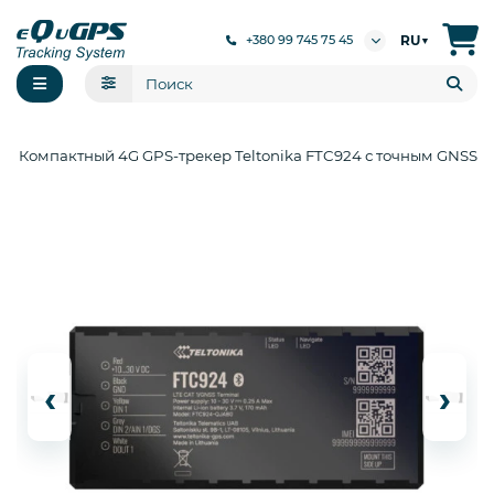
RU
+380 99 745 75 45
▼
Компактный 4G GPS-трекер Teltonika FTC924 с точным GNSS
‹
›