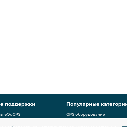
ба поддержки
Популярные категори
ты eQuGPS
GPS оборудование
ка безопасности