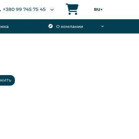
+380 99 745 75 45
RU
▼
ржка
О компании
жить