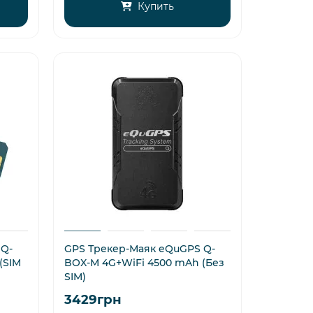
Купить
 Q-
GPS Трекер-Маяк eQuGPS Q-
(SIM
BOX-M 4G+WiFi 4500 mAh (Без
SIM)
3429грн