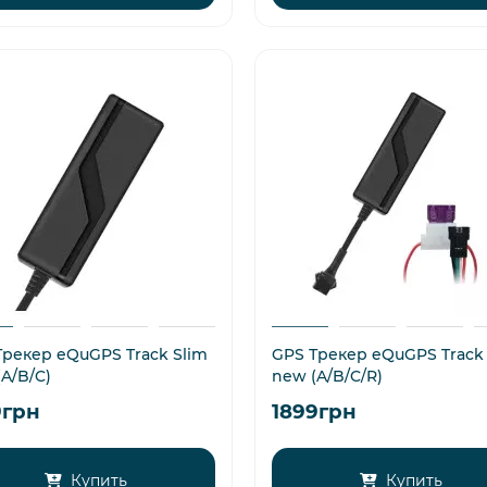
Трекер eQuGPS Track Slim
GPS Трекер eQuGPS Track 
A/B/C)
new (A/B/C/R)
9грн
1899грн
Купить
Купить