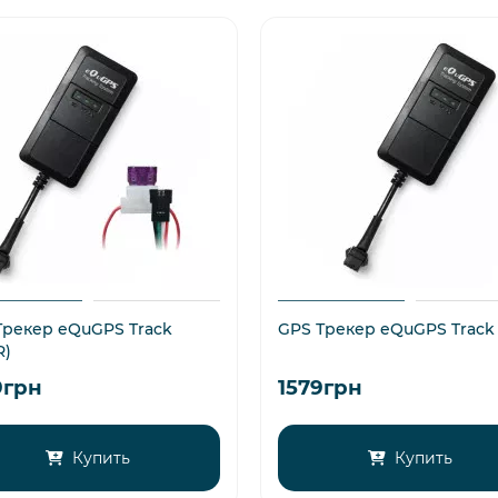
Трекер eQuGPS Track
GPS Трекер eQuGPS Track 
R)
9грн
1579грн
Купить
Купить