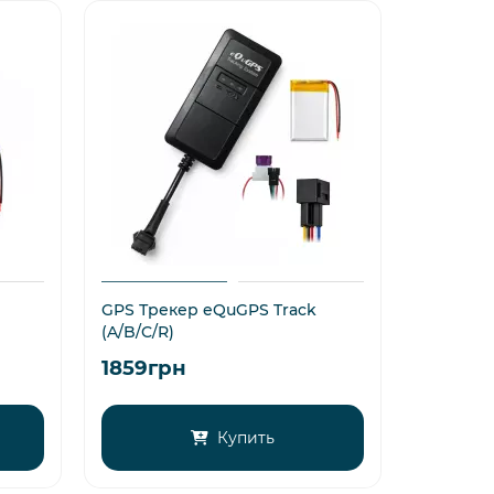
GPS Трекер eQuGPS Track
(A/B/C/R)
1859грн
Купить