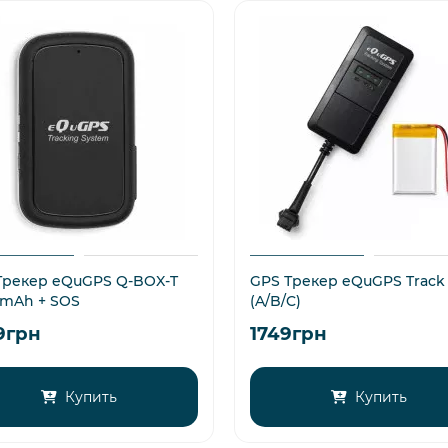
Трекер eQuGPS Q-BOX-T
GPS Трекер eQuGPS Track
 mAh + SOS
(A/B/C)
9грн
1749грн
Купить
Купить