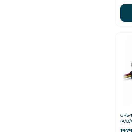
GPS-
(A/B/
197