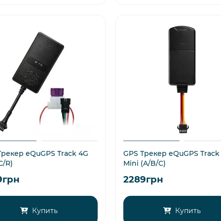
Трекер eQuGPS Track 4G
GPS Трекер eQuGPS Track
C/R)
Mini (A/B/C)
9грн
2289грн
Купить
Купить