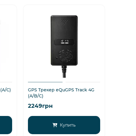
(A/С)
GPS Трекер eQuGPS Track 4G
(A/B/C)
2249грн
Купить