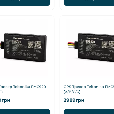
Трекер Teltonika FMC920
GPS Трекер Teltonika FMC
C)
(A/B/C/R)
9грн
2989грн