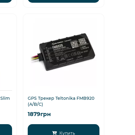
Slim
GPS Трекер Teltonika FMB920
(A/B/C)
1879грн
Купить