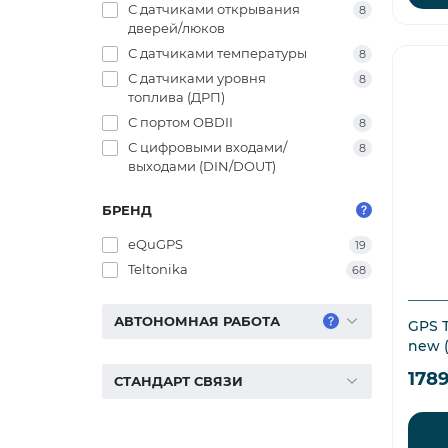
С датчиками открывания
8
дверей/люков
С датчиками температуры
8
С датчиками уровня
8
топлива (ДРП)
С портом OBDII
8
С цифровыми входами/
8
выходами (DIN/DOUT)
БРЕНД
eQuGPS
19
Teltonika
68
АВТОНОМНАЯ РАБОТА
GPS 
new (
178
СТАНДАРТ СВЯЗИ