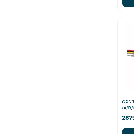
GPS 
(A/B/
287