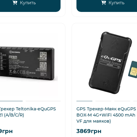
Купить
Купить
Трекер Teltonika-eQuGPS
GPS Трекер-Маяк eQuGPS
1 (A/B/C/R)
BOX-M 4G+WiFi 4500 mAh 
VF для маяков)
9грн
3869грн