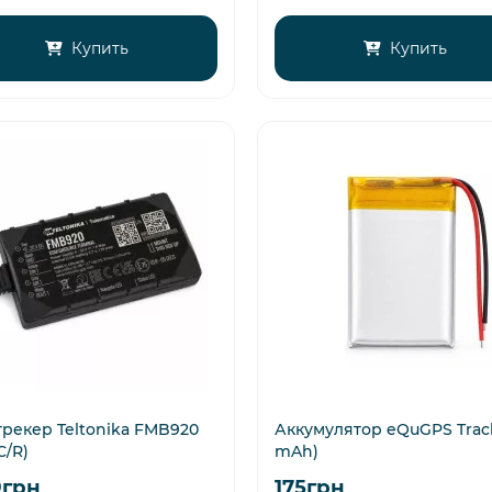
Купить
Купить
трекер Teltonika FMB920
Аккумулятор eQuGPS Track
C/R)
mAh)
9грн
175грн