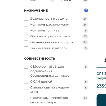
3
14
НАЗНАЧЕНИЕ
Безопасность и защита
24
Контроль расположения
24
Контроль топлива
8
Оптимизация логистики
23
Отслеживание маршрутов
24
Технический контроль
8
СОВМЕСТИМОСТЬ
С bluetooth (BLE) для
8
подключения
GPS 
беспроводных датчиков
(A/B/
С CAN-шиной
5
235
С аналоговыми входами
8
(AIN)
С датчиками движения
18
(акселерометры)