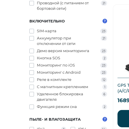
Проводной (с питанием от
21
бортовой сети)
ВКЛЮЧИТЕЛЬНО
SIM-карта
23
Аккумулятор при
21
отключении от сети
Демо версия мониторинга
23
Кнопка SOS
2
Мониторинг по iOS
23
Мониторинг с Android
23
Реле в комплекте
12
GPS 
С магнитным креплением
1
(A/C/
Удаленное блокировка
6
двигателя
168
Функция режим сна
2
ПЫЛЕ- И ВЛАГОЗАЩИТА
IP41
IP64