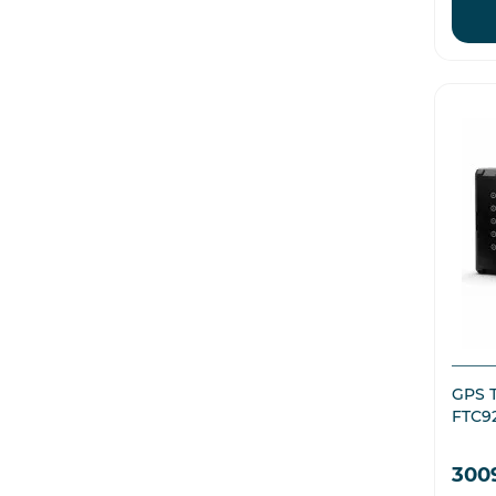
GPS 
FTC92
300