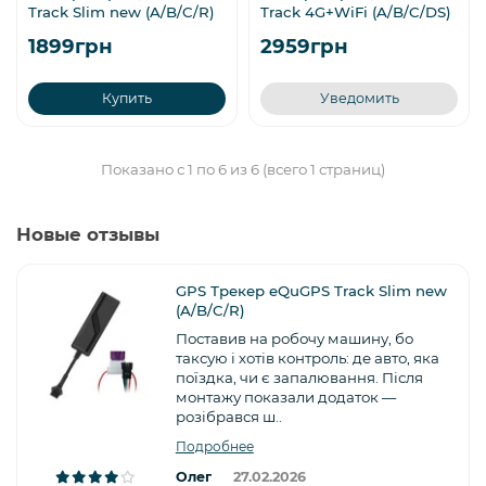
Track Slim new (A/B/C/R)
Track 4G+WiFi (A/B/C/DS)
1899грн
2959грн
Купить
Уведомить
Показано с 1 по 6 из 6 (всего 1 страниц)
Новые отзывы
GPS Трекер eQuGPS Track Slim new
(A/B/C/R)
Поставив на робочу машину, бо
таксую і хотів контроль: де авто, яка
поїздка, чи є запалювання. Після
монтажу показали додаток —
розібрався ш..
Подробнее
Олег
27.02.2026