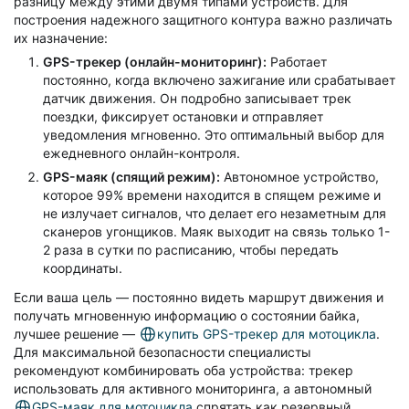
разницу между этими двумя типами устройств. Для
построения надежного защитного контура важно различать
их назначение:
GPS-трекер (онлайн-мониторинг):
Работает
постоянно, когда включено зажигание или срабатывает
датчик движения. Он подробно записывает трек
поездки, фиксирует остановки и отправляет
уведомления мгновенно. Это оптимальный выбор для
ежедневного онлайн-контроля.
GPS-маяк (спящий режим):
Автономное устройство,
которое 99% времени находится в спящем режиме и
не излучает сигналов, что делает его незаметным для
сканеров угонщиков. Маяк выходит на связь только 1-
2 раза в сутки по расписанию, чтобы передать
координаты.
Если ваша цель — постоянно видеть маршрут движения и
получать мгновенную информацию о состоянии байка,
лучшее решение —
купить GPS-трекер для мотоцикла
.
Для максимальной безопасности специалисты
рекомендуют комбинировать оба устройства: трекер
использовать для активного мониторинга, а автономный
GPS-маяк для мотоцикла
спрятать как резервный