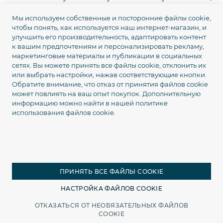
если иное не указано в самой Оферте.
Мы используем собственные и посторонние файлы cookie,
15.4.
Расторжение Договора может производиться по
чтобы понять, как используется наш интернет-магазин, и
взаимному согласию Сторон или в других случаях,
улучшить его производительность, адаптировать контент
к вашим предпочтениям и персонализировать рекламу,
предусмотренных законодательством Украины и
маркетинговые материалы и публикации в социальных
настоящим Договором.
сетях. Вы можете принять все файлы cookie, отклонить их
16. ЗАКЛЮЧИТЕЛЬНЫЕ
или выбрать настройки, нажав соответствующие кнопки.
Обратите внимание, что отказ от принятия файлов cookie
ПОЛОЖЕНИЯ
может повлиять на ваш опыт покупок. Дополнительную
информацию можно найти в нашей
политике
16.1.
К отношениям между Поставщиком и Покупателем
использования файлов cookie.
применяется законодательство Украины.
16.2.
Все споры, возникающие между Сторонами,
разрешаются путем переговоров. При недостижении
согласия спор подлежит рассмотрению в
компетентном суде в соответствии с
ПРИНЯТЬ ВСЕ ФАЙЛЫ COOKIE
законодательством Украины.
НАСТРОЙКА ФАЙЛОВ COOKIE
16.3.
Недействительность отдельных положений
ОТКАЗАТЬСЯ ОТ НЕОБЯЗАТЕЛЬНЫХ ФАЙЛОВ
настоящего Договора не влечет недействительность
Главная
Каталог
Поиск
Корзина
COOKIE
Договора в целом. В таком случае соответствующее