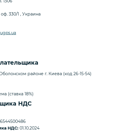
. 1306
 оф. 330/1
,
Украина
ugps.ua
плательщика
болонском районе г. Киева (код 26-15-54)
ма (ставка 18%)
ьщика НДС
6544500486
ика НДС:
01.10.2024