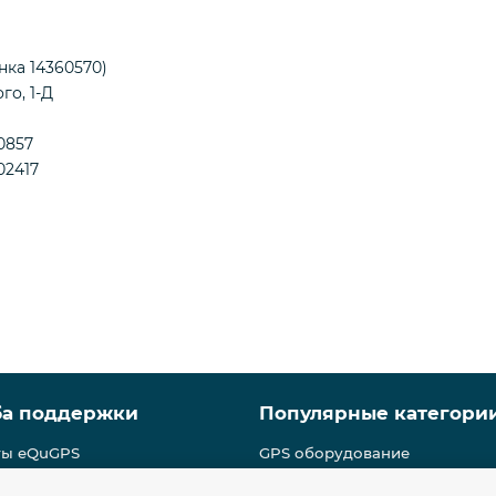
ка 14360570)
го, 1-Д
0857
02417
ба поддержки
Популярные категори
ты eQuGPS
GPS оборудование
ка безопасности