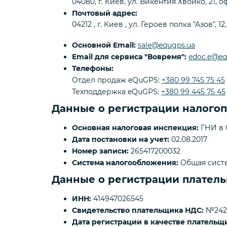
04080, г. Киев, ул. Викентия Хвойко, 21, оф
Почтовый адрес:
04212
,
г. Киев
,
ул. Героев полка "Азов", 12,
Основной Email:
sale@equgps.ua
Email для сервиса "Вовремя":
edoc.e@eq
Телефоны:
Отдел продаж eQuGPS:
+380 99 745 75 45
Техподдержка eQuGPS:
+380 99 445 75 45
Данные о регистрации налого
Основная налоговая инспекция:
ГНИ в О
Дата постановки на учет:
02.08.2017
Номер записи:
265417200032
Система налогообложения:
Общая систе
Данные о регистрации плател
ИНН:
414947026545
Свидетельство плательщика НДС:
№242
Дата регистрации в качестве плательщ