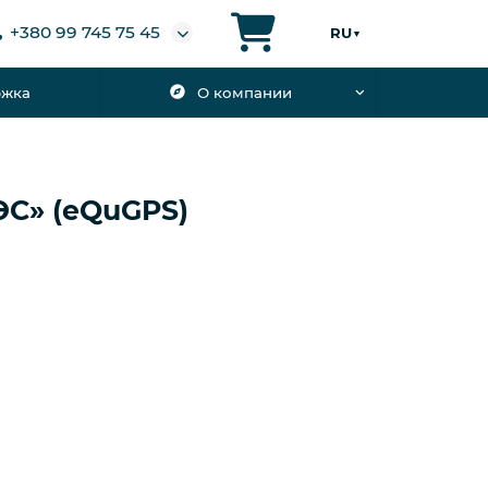
+380 99 745 75 45
RU
▼
ржка
О компании
С» (eQuGPS)