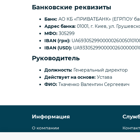
Банковские реквизиты
Банк:
АО КБ «ПРИВАТБАНК» (ЕГРПОУ бан
Адрес банка:
01001, г. Киев, ул. Грушевско
МФО:
305299
IBAN (грн):
UA69305299000002600501010
IBAN (USD):
UA9330529900000260000001
Руководитель
Должность:
Генеральный директор
Действует на основе:
Устава
ФИО:
Ткаченко Валентин Сергеевич
Информация
Служ
О компании
Контак
Условия доставки
Полити