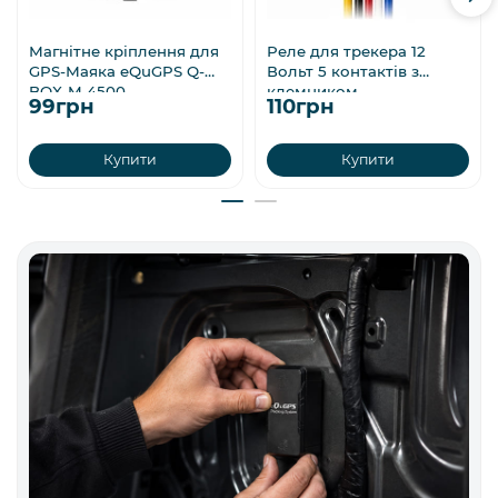
Магнітне кріплення для
Реле для трекера 12
GPS-Маяка eQuGPS Q-
Вольт 5 контактів з
BOX-M 4500
клемником
99грн
110грн
Купити
Купити