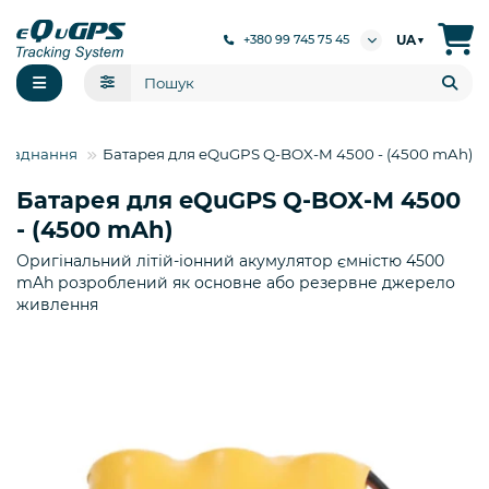
UA
+380 99 745 75 45
▼
бладнання
Батарея для eQuGPS Q-BOX-M 4500 - (4500 mAh)
Батарея для eQuGPS Q-BOX-M 4500
- (4500 mAh)
Оригінальний літій-іонний акумулятор ємністю 4500
mAh розроблений як основне або резервне джерело
живлення