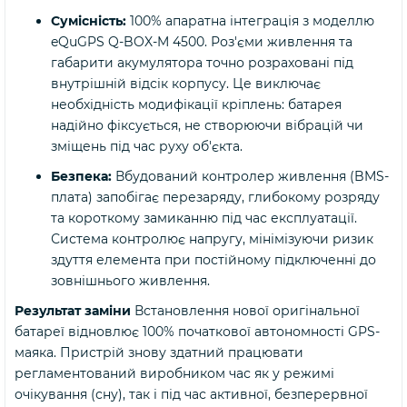
Сумісність:
100% апаратна інтеграція з моделлю
eQuGPS Q-BOX-M 4500. Роз'єми живлення та
габарити акумулятора точно розраховані під
внутрішній відсік корпусу. Це виключає
необхідність модифікації кріплень: батарея
надійно фіксується, не створюючи вібрацій чи
зміщень під час руху об'єкта.
Безпека:
Вбудований контролер живлення (BMS-
плата) запобігає перезаряду, глибокому розряду
та короткому замиканню під час експлуатації.
Система контролює напругу, мінімізуючи ризик
здуття елемента при постійному підключенні до
зовнішнього живлення.
Результат заміни
Встановлення нової оригінальної
батареї відновлює 100% початкової автономності GPS-
маяка. Пристрій знову здатний працювати
регламентований виробником час як у режимі
очікування (сну), так і під час активної, безперервної