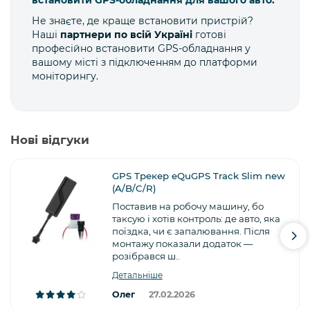
Не знаєте, де краще встановити пристрій?
Наші
партнери по всій Україні
готові
професійно встановити GPS-обладнання у
вашому місті з підключенням до платформи
моніторингу.
Нові відгуки
GPS Трекер eQuGPS Track Slim new
(A/B/C/R)
Поставив на робочу машину, бо
таксую і хотів контроль: де авто, яка
поїздка, чи є запалювання. Після
монтажу показали додаток —
розібрався ш..
Детальніше
Олег
27.02.2026