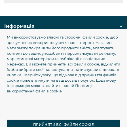
Інформація
Ми використовуємо власні та сторонні файли cookie, щоб
Служба підтримки
зрозуміти, як використовується наш інтернет-магазин, і
мати змогу покращити його продуктивність, адаптувати
контент до ваших уподобань і персоналізувати рекламу,
Популярні категорії
маркетингові матеріали та публікації в соціальних
мережах. Ви можете прийняти всі файли cookie, відхилити
їх або вибрати свої налаштування, натиснувши відповідні
Наші контакти
кнопки. Зверніть увагу, що відмова від прийняття файлів
cookie може вплинути на ваш досвід покупок. Додаткову
+380 99 745 75 45
інформацію можна знайти в нашій
Політиці
sale@equgps.ua
використання файлів cookie.
Графік роботи та адреса
ПРИЙНЯТИ ВСІ ФАЙЛИ COOKIE