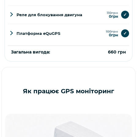
110грн
✓
Реле для блокування двигуна
0грн
100грн
✓
Платформа eQuGPS
0грн
Загальна вигода:
660 грн
Купити
Як працює GPS моніторинг