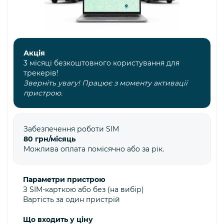
Акція
3 місяці безкоштовного користування для
трекерів!
Зверніть увагу! Працює з моменту активації
пристрою.
Забезпечення роботи SIM
80 грн/місяць
Можлива оплата помісячно або за рік.
Параметри пристрою
З SIM-карткою або без (на вибір)
Вартість за один пристрій
Що входить у ціну