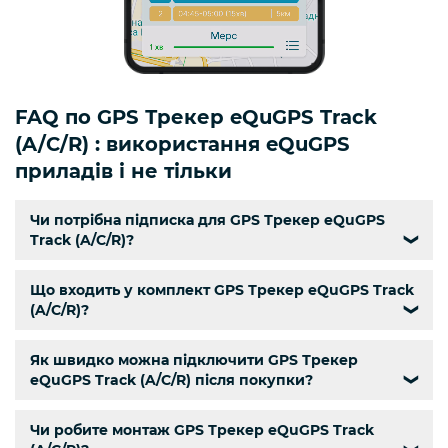
FAQ по GPS Трекер eQuGPS Track
(A/C/R) : використання eQuGPS
приладів і не тільки
Чи потрібна підписка для GPS Трекер eQuGPS
Track (A/C/R)?
❯
Що входить у комплект GPS Трекер eQuGPS Track
(A/C/R)?
❯
Як швидко можна підключити GPS Трекер
eQuGPS Track (A/C/R) після покупки?
❯
Чи робите монтаж GPS Трекер eQuGPS Track