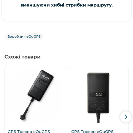
зменшуючи хибні стрибки маршруту.
Виробник eQuGPS
Схожі товари
GPS Трекер eQuGPS
GPS Трекер eQuGPS