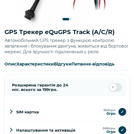
GPS Трекер eQuGPS Track (A/C/R)
Автомобільний GPS трекер з функцією контролю
запалення і блокування двигуна, живиться від бортової
мережі. Для зручності підключення є реле.
Опис
Характеристики
Відгуки
Питання-відповідь
Розширена гарантія до 24
міс. всього за 199грн.
150грн
✓
SIM картка
0грн
300грн
✓
Налаштування та активація
0грн