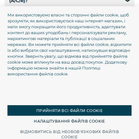
(A/C/R)?
❯
Ми використовуємо власні та сторонні файли cookie, щоб
Скільки коштує доставка GPS Трекер eQuGPS
зрозуміти, як використовується наш інтернет-магазин, і
Track (A/C/R) по Україні?
❯
мати змогу покращити його продуктивність, адаптувати
контент до ваших уподобань і персоналізувати рекламу,
Чи є самовивіз GPS Трекер eQuGPS Track (A/C/R)?
маркетингові матеріали та публікації в соціальних
мережах. Ви можете прийняти всі файли cookie, відхилити
❯
їх або вибрати свої налаштування, натиснувши відповідні
Чи є кур’єрська доставка GPS Трекер eQuGPS
кнопки. Зверніть увагу, що відмова від прийняття файлів
Track (A/C/R) по Києву?
❯
cookie може вплинути на ваш досвід покупок. Додаткову
інформацію можна знайти в нашій
Політиці
використання файлів cookie.
Яка гарантія на GPS Трекер eQuGPS Track (A/C/R)?
❯
Чи можна повернути або обміняти GPS Трекер
eQuGPS Track (A/C/R)?
❯
ПРИЙНЯТИ ВСІ ФАЙЛИ COOKIE
НАЛАШТУВАННЯ ФАЙЛІВ COOKIE
Арт. 100212
Є в наявності
Купити
ВІДМОВИТИСЬ ВІД НЕОБОВ'ЯЗКОВИХ ФАЙЛІВ
1689грн
COOKIE