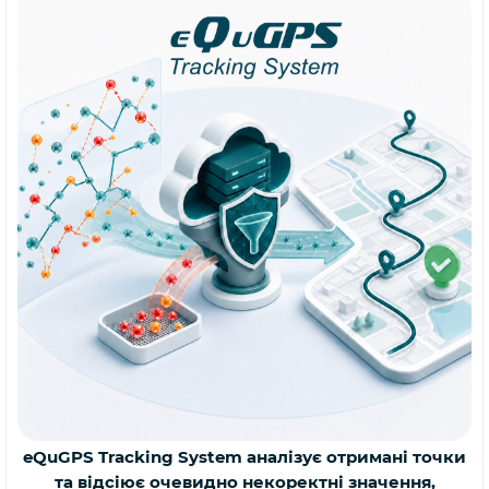
eQuGPS Tracking System аналізує отримані точки
та відсіює очевидно некоректні значення,