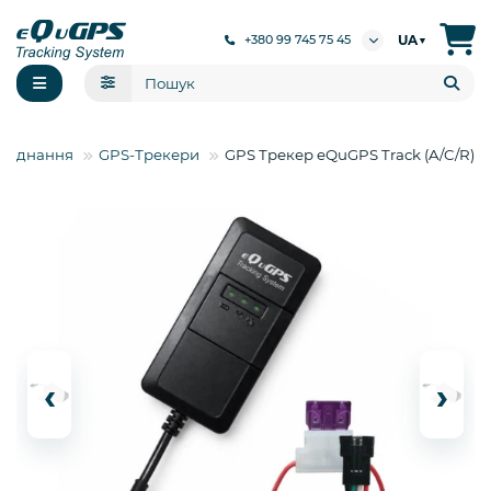
UA
+380 99 745 75 45
▼
ладнання
GPS-Трекери
GPS Трекер eQuGPS Track (A/C/R)
‹
›