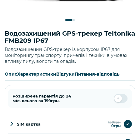
Водозахищений GPS-трекер Teltonika
FMB209 IP67
Водозахищений GPS-трекер із корпусом IP67 для
моніторингу транспорту, причепів і техніки в умовах
впливу пилу, вологи та опадів.
Опис
Характеристики
Відгуки
Питання-відповідь
Розширена гарантія до 24
міс. всього за 199грн.
150грн
✓
SIM картка
0грн