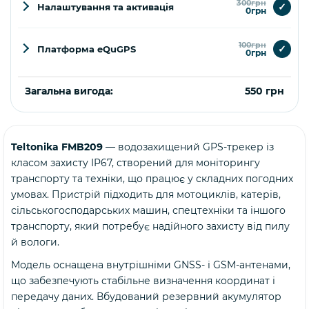
300грн
✓
Налаштування та активація
0грн
100грн
✓
Платформа eQuGPS
0грн
Загальна вигода:
550 грн
Teltonika FMB209
— водозахищений GPS-трекер із
Купити
класом захисту IP67, створений для моніторингу
транспорту та техніки, що працює у складних погодних
умовах. Пристрій підходить для мотоциклів, катерів,
сільськогосподарських машин, спецтехніки та іншого
транспорту, який потребує надійного захисту від пилу
й вологи.
Модель оснащена внутрішніми GNSS- і GSM-антенами,
що забезпечують стабільне визначення координат і
передачу даних. Вбудований резервний акумулятор