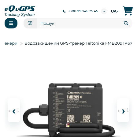
UA
+380 99 745 75 45
▼
Трекери
Водозахищений GPS-трекер Teltonika FMB209 IP67
‹
›