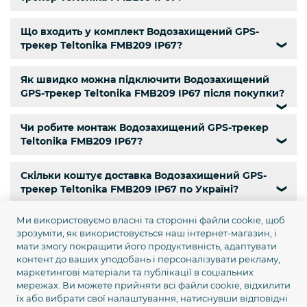
Що входить у комплект Водозахищений GPS-
трекер Teltonika FMB209 IP67?
❯
Як швидко можна підключити Водозахищений
GPS-трекер Teltonika FMB209 IP67 після покупки?
❯
Чи робите монтаж Водозахищений GPS-трекер
Teltonika FMB209 IP67?
❯
Скільки коштує доставка Водозахищений GPS-
трекер Teltonika FMB209 IP67 по Україні?
❯
Ми використовуємо власні та сторонні файли cookie, щоб
Чи є самовивіз Водозахищений GPS-трекер
зрозуміти, як використовується наш інтернет-магазин, і
Teltonika FMB209 IP67?
❯
мати змогу покращити його продуктивність, адаптувати
контент до ваших уподобань і персоналізувати рекламу,
Чи є кур’єрська доставка Водозахищений GPS-
маркетингові матеріали та публікації в соціальних
трекер Teltonika FMB209 IP67 по Києву?
мережах. Ви можете прийняти всі файли cookie, відхилити
❯
їх або вибрати свої налаштування, натиснувши відповідні