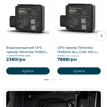
Водозахищений GPS-
GPS-трекер Teltonika
трекер Teltonika FMB225
FMB240 ALL-CAN 300 з
з RS232/RS485
CAN-даними
2380грн
7888грн
Купити
Купити