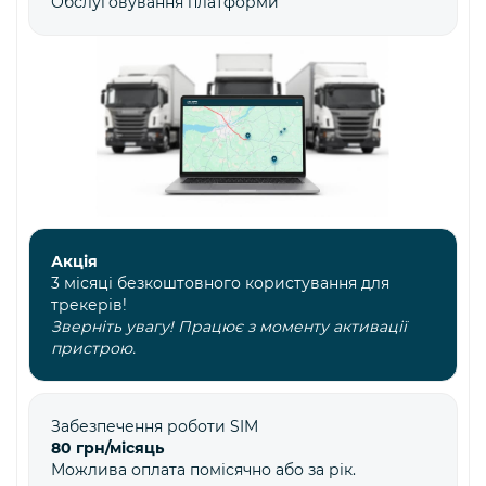
Обслуговування платформи
Акція
3 місяці безкоштовного користування для
трекерів!
Зверніть увагу! Працює з моменту активації
пристрою.
Забезпечення роботи SIM
80 грн/місяць
Можлива оплата помісячно або за рік.