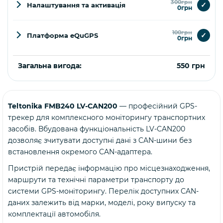
300грн
✓
Налаштування та активація
0грн
100грн
✓
Платформа eQuGPS
0грн
Загальна вигода:
550 грн
Teltonika FMB240 LV-CAN200
— професійний GPS-
Купити
трекер для комплексного моніторингу транспортних
засобів. Вбудована функціональність LV-CAN200
дозволяє зчитувати доступні дані з CAN-шини без
встановлення окремого CAN-адаптера.
Пристрій передає інформацію про місцезнаходження,
маршрути та технічні параметри транспорту до
системи GPS-моніторингу. Перелік доступних CAN-
даних залежить від марки, моделі, року випуску та
комплектації автомобіля.