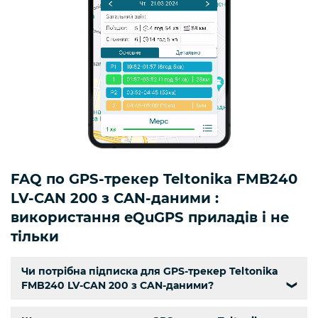
FAQ по GPS-трекер Teltonika FMB240
LV-CAN 200 з CAN-даними :
використання eQuGPS приладів і не
тільки
Чи потрібна підписка для GPS-трекер Teltonika
FMB240 LV-CAN 200 з CAN-даними?
❯