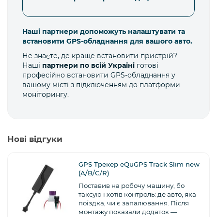
Наші партнери допоможуть налаштувати та
встановити GPS-обладнання для вашого авто.
Не знаєте, де краще встановити пристрій?
Наші
партнери по всій Україні
готові
професійно встановити GPS-обладнання у
вашому місті з підключенням до платформи
моніторингу.
Нові відгуки
GPS Трекер eQuGPS Track Slim new
(A/B/C/R)
Поставив на робочу машину, бо
таксую і хотів контроль: де авто, яка
поїздка, чи є запалювання. Після
монтажу показали додаток —