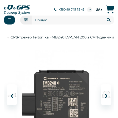
UA
+380 99 745 75 45
▼
ери
GPS-трекер Teltonika FMB240 LV-CAN 200 з CAN-даними
‹
›