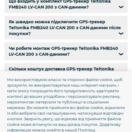
Що входить у комплект GPS-трекер Teltonika
FMB240 LV-CAN 200 з CAN-даними?
❯
Як швидко можна підключити GPS-трекер
Teltonika FMB240 LV-CAN 200 з CAN-даними після
покупки?
❯
Чи робите монтаж GPS-трекер Teltonika FMB240
LV-CAN 200 з CAN-даними?
❯
Скільки коштує доставка GPS-трекер Teltonika
FMB240 LV-CAN 200 з CAN-даними по Україні?
❯
Ми використовуємо власні та сторонні файли cookie, щоб
зрозуміти, як використовується наш інтернет-магазин, і
Чи є самовивіз GPS-трекер Teltonika FMB240 LV-
мати змогу покращити його продуктивність, адаптувати
CAN 200 з CAN-даними?
❯
контент до ваших уподобань і персоналізувати рекламу,
маркетингові матеріали та публікації в соціальних
мережах. Ви можете прийняти всі файли cookie, відхилити
Чи є кур’єрська доставка GPS-трекер Teltonika
їх або вибрати свої налаштування, натиснувши відповідні
FMB240 LV-CAN 200 з CAN-даними по Києву?
❯
кнопки. Зверніть увагу, що відмова від прийняття файлів
cookie може вплинути на ваш досвід покупок. Додаткову
інформацію можна знайти в нашій
Політиці
Яка гарантія на GPS-трекер Teltonika FMB240 LV-