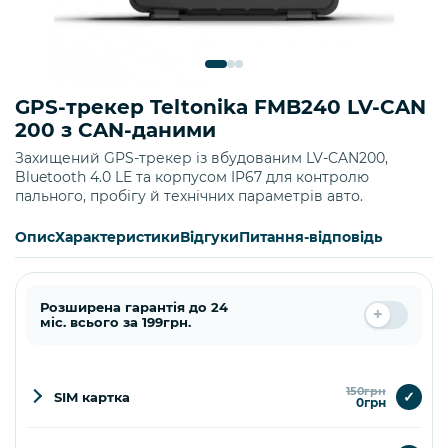
GPS-трекер Teltonika FMB240 LV-CAN
200 з CAN-даними
Захищений GPS-трекер із вбудованим LV-CAN200,
Bluetooth 4.0 LE та корпусом IP67 для контролю
пального, пробігу й технічних параметрів авто.
Опис
Характеристики
Відгуки
Питання-відповідь
Розширена гарантія до 24
міс. всього за 199грн.
150грн
✓
SIM картка
0грн