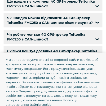
Що входить у комплект 4G GPS-трекер Teltonika
FMC250 з CAN-шиною?
❯
Як швидко можна підключити 4G GPS-трекер
Teltonika FMC250 з CAN-шиною після покупки?
❯
Чи робите монтаж 4G GPS-трекер Teltonika
FMC250 з CAN-шиною?
❯
Скільки коштує доставка 4G GPS-трекер Teltonika
FMC250 з CAN-шиною по Україні?
❯
Ми використовуємо власні та сторонні файли cookie, щоб
зрозуміти, як використовується наш інтернет-магазин, і
Чи є самовивіз 4G GPS-трекер Teltonika FMC250 з
мати змогу покращити його продуктивність, адаптувати
CAN-шиною?
❯
контент до ваших уподобань і персоналізувати рекламу,
маркетингові матеріали та публікації в соціальних
мережах. Ви можете прийняти всі файли cookie, відхилити
Чи є кур’єрська доставка 4G GPS-трекер Teltonika
їх або вибрати свої налаштування, натиснувши відповідні
FMC250 з CAN-шиною по Києву?
❯
кнопки. Зверніть увагу, що відмова від прийняття файлів
cookie може вплинути на ваш досвід покупок. Додаткову
інформацію можна знайти в нашій
Політиці
Яка гарантія на 4G GPS-трекер Teltonika FMC250 з
використання файлів cookie.
CAN-шиною?
❯