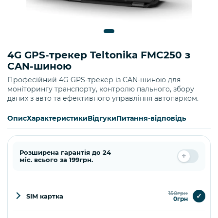
4G GPS-трекер Teltonika FMC250 з
CAN-шиною
Професійний 4G GPS-трекер із CAN-шиною для
моніторингу транспорту, контролю пального, збору
даних з авто та ефективного управління автопарком.
Опис
Характеристики
Відгуки
Питання-відповідь
Розширена гарантія до 24
міс. всього за 199грн.
150грн
✓
SIM картка
0грн