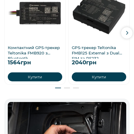
Компактний GPS-трекер
GPS-трекер Teltonika
Teltonika FMB920 з
FMB125 External з Dual
Bluetooth
SIM та RS232
1564грн
2040грн
Купити
Купити