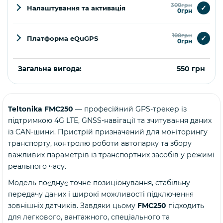
300грн
✓
Налаштування та активація
0грн
100грн
✓
Платформа eQuGPS
0грн
Загальна вигода:
550 грн
Teltonika FMC250
— професійний GPS-трекер із
Купити
підтримкою 4G LTE, GNSS-навігації та зчитування даних
із CAN-шини. Пристрій призначений для моніторингу
транспорту, контролю роботи автопарку та збору
важливих параметрів із транспортних засобів у режимі
реального часу.
Модель поєднує точне позиціонування, стабільну
передачу даних і широкі можливості підключення
зовнішніх датчиків. Завдяки цьому
FMC250
підходить
для легкового, вантажного, спеціального та