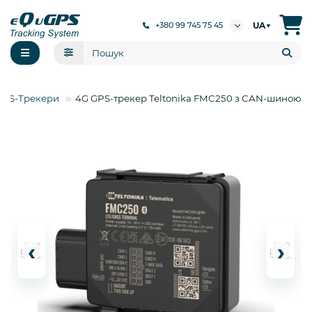
UA
+380 99 745 75 45
▼
GPS-Трекери
4G GPS-трекер Teltonika FMC250 з CAN-шиною
‹
›