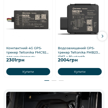
Компактний 4G GPS-
Водозахищений GPS-
трекер Teltonika FMC920
трекер Teltonika FMB230
для моніторингу
IP67 з Bluetooth
2301грн
2004грн
Купити
Купити