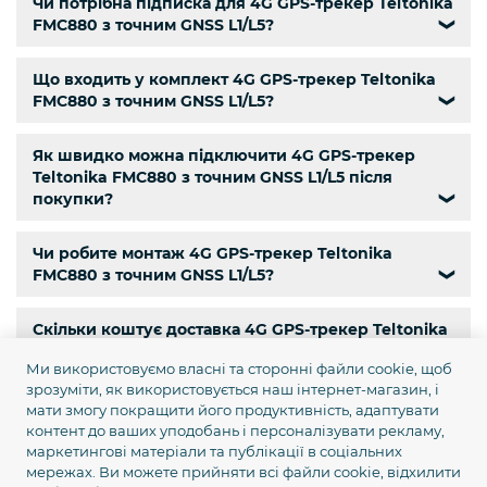
Чи потрібна підписка для 4G GPS-трекер Teltonika
FMC880 з точним GNSS L1/L5?
❯
Що входить у комплект 4G GPS-трекер Teltonika
FMC880 з точним GNSS L1/L5?
❯
Як швидко можна підключити 4G GPS-трекер
Teltonika FMC880 з точним GNSS L1/L5 після
покупки?
❯
Чи робите монтаж 4G GPS-трекер Teltonika
FMC880 з точним GNSS L1/L5?
❯
Скільки коштує доставка 4G GPS-трекер Teltonika
FMC880 з точним GNSS L1/L5 по Україні?
❯
Ми використовуємо власні та сторонні файли cookie, щоб
зрозуміти, як використовується наш інтернет-магазин, і
Чи є самовивіз 4G GPS-трекер Teltonika FMC880 з
мати змогу покращити його продуктивність, адаптувати
точним GNSS L1/L5?
❯
контент до ваших уподобань і персоналізувати рекламу,
маркетингові матеріали та публікації в соціальних
мережах. Ви можете прийняти всі файли cookie, відхилити
Чи є кур’єрська доставка 4G GPS-трекер Teltonika