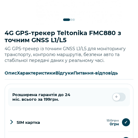
4G GPS-трекер Teltonika FMC880 з
точним GNSS L1/L5
4G GPS-трекер із точним GNSS L1/L5 для моніторингу
транспорту, контролю маршрутів, безпеки авто та
стабільної передачі даних у реальному часі.
Опис
Характеристики
Відгуки
Питання-відповідь
Розширена гарантія до 24
міс. всього за 199грн.
150грн
✓
SIM картка
0грн