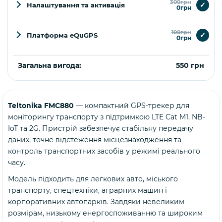
300грн
✓
Налаштування та активація
0грн
100грн
✓
Платформа eQuGPS
0грн
Загальна вигода:
550 грн
Teltonika FMC880
— компактний GPS-трекер для
Купити
моніторингу транспорту з підтримкою LTE Cat M1, NB-
IoT та 2G. Пристрій забезпечує стабільну передачу
даних, точне відстеження місцезнаходження та
контроль транспортних засобів у режимі реального
часу.
Модель підходить для легкових авто, міського
транспорту, спецтехніки, аграрних машин і
корпоративних автопарків. Завдяки невеликим
розмірам, низькому енергоспоживанню та широким