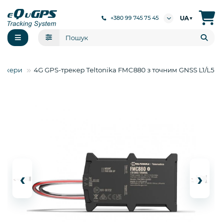
UA
+380 99 745 75 45
▼
рекери
4G GPS-трекер Teltonika FMC880 з точним GNSS L1/L5
‹
›