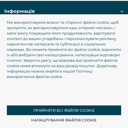
Інформація
Ми використовуємо власні та сторонні файли cookie, щоб
Служба підтримки
зрозуміти, як використовується наш інтернет-магазин, і
мати змогу покращити його продуктивність, адаптувати
контент до ваших уподобань і персоналізувати рекламу,
Популярні категорії
маркетингові матеріали та публікації в соціальних
мережах. Ви можете прийняти всі файли cookie, відхилити
їх або вибрати свої налаштування, натиснувши відповідні
Наші контакти
кнопки. Зверніть увагу, що відмова від прийняття файлів
cookie може вплинути на ваш досвід покупок. Додаткову
+380 99 745 75 45
інформацію можна знайти в нашій
Політиці
sale@equgps.ua
використання файлів cookie.
Графік роботи та адреса
ПРИЙНЯТИ ВСІ ФАЙЛИ COOKIE
НАЛАШТУВАННЯ ФАЙЛІВ COOKIE