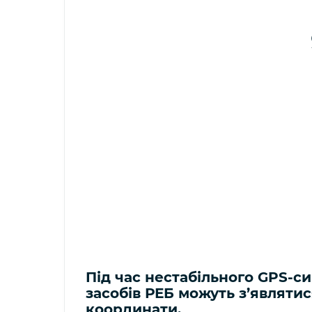
Під час нестабільного GPS-с
засобів РЕБ можуть з’являти
координати.