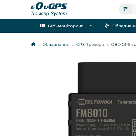
GPS-моніторинг
Обладнан
Обладнання
GPS-Трекери
OBD GPS-тр