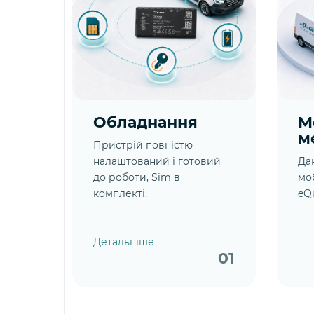
Обладнання
М
м
Пристрій повністю
налаштований і готовий
Да
до роботи, Sim в
мо
комплекті.
eQ
Детальніше
01