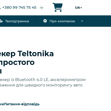
+380 99 745 75 45
UA
▼
Техпідтримка
Про компанію
кер Teltonika
простого
я
кер із Bluetooth 4.0 LE, акселерометром
еження для швидкого моніторингу авто
ки
Питання-відповідь