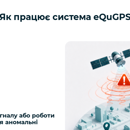
Як працює система eQuGP
игналу або роботи
ся аномальні