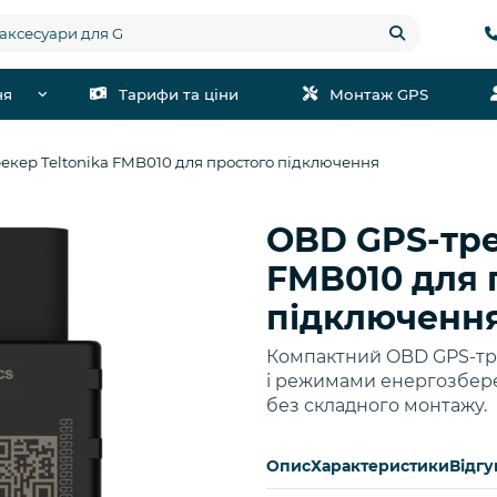
ня
Тарифи та ціни
Монтаж GPS
екер Teltonika FMB010 для простого підключення
OBD GPS-тре
Купити
FMB010 для 
підключенн
Компактний OBD GPS-тре
і режимами енергозбер
без складного монтажу.
Опис
Характеристики
Відгу