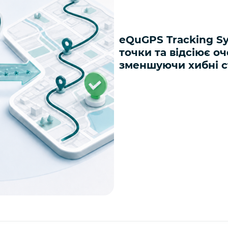
eQuGPS Tracking Sy
точки та відсіює о
зменшуючи хибні с