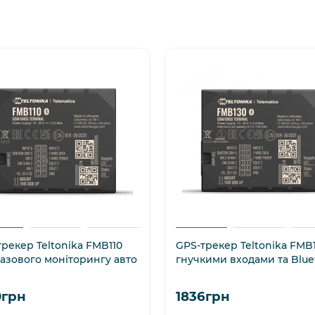
рекер Teltonika FMB110
GPS-трекер Teltonika FMB1
базового моніторингу авто
гнучкими входами та Blue
0грн
1836грн