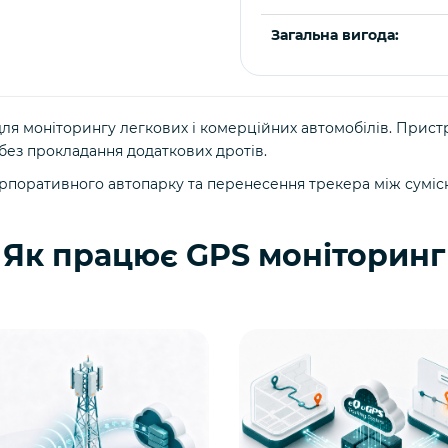
Загальна вигода:
я моніторингу легкових і комерційних автомобілів. Пристр
без прокладання додаткових дротів.
орпоративного автопарку та перенесення трекера між сумі
Як працює GPS моніторинг