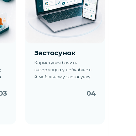
Застосунок
Користувач бачить
є
інформацію у вебкабінеті
а
й мобільному застосунку.
03
04