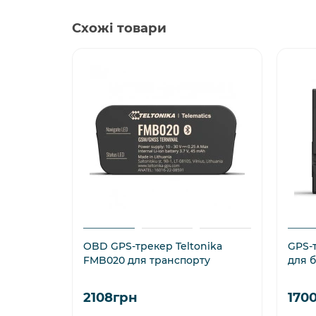
Схожі товари
OBD GPS-трекер Teltonika
GPS-т
FMB020 для транспорту
для 
2108грн
170