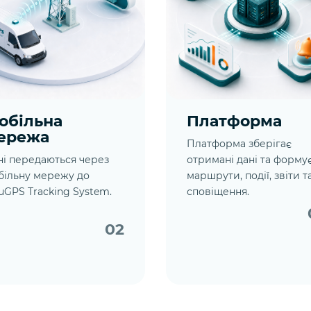
обільна
Платформа
ережа
Платформа зберігає
ні передаються через
отримані дані та форму
більну мережу до
маршрути, події, звіти т
uGPS Tracking System.
сповіщення.
02