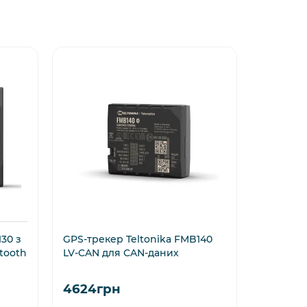
30 з
GPS-трекер Teltonika FMB140
Водозах
tooth
LV-CAN для CAN-даних
Teltonik
батареє
4624грн
2576г