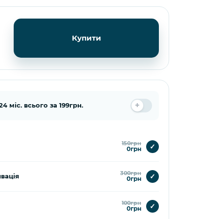
Купити
4 міс. всього за 199грн.
150грн
✓
0грн
300грн
✓
вація
0грн
100грн
✓
0грн