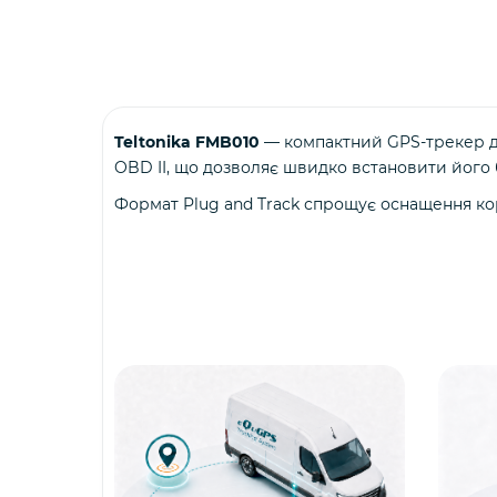
Teltonika FMB010
— компактний GPS-трекер дл
OBD II, що дозволяє швидко встановити його 
Формат Plug and Track спрощує оснащення к