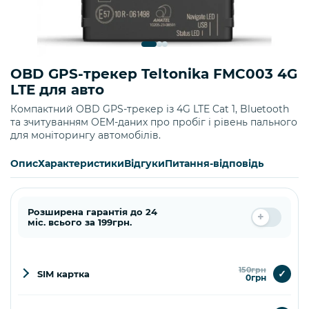
OBD GPS-трекер Teltonika FMC003 4G
LTE для авто
Компактний OBD GPS-трекер із 4G LTE Cat 1, Bluetooth
та зчитуванням OEM-даних про пробіг і рівень пального
для моніторингу автомобілів.
Опис
Характеристики
Відгуки
Питання-відповідь
Розширена гарантія до 24
міс. всього за 199грн.
150грн
✓
SIM картка
0грн