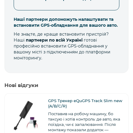
Наші партнери допоможуть налаштувати та
встановити GPS-обладнання для вашого авто.
Не знаєте, де краще встановити пристрій?
Наші
партнери по всій Україні
готові
професійно встановити GPS-обладнання у
вашому місті з підключенням до платформи
моніторингу.
Нові відгуки
GPS Трекер eQuGPS Track Slim new
(A/B/C/R)
Поставив на робочу машину, бо
таксую і хотів контроль: де авто, яка
поїздка, чи є запалювання. Після
монтажу показали додаток —