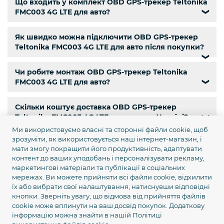
Що входить у комплект OBD GPS-трекер Teltonika
FMC003 4G LTE для авто?
❯
Як швидко можна підключити OBD GPS-трекер
Teltonika FMC003 4G LTE для авто після покупки?
❯
Чи робите монтаж OBD GPS-трекер Teltonika
FMC003 4G LTE для авто?
❯
Скільки коштує доставка OBD GPS-трекер
Teltonika FMC003 4G LTE для авто по Україні?
❯
Ми використовуємо власні та сторонні файли cookie, щоб
зрозуміти, як використовується наш інтернет-магазин, і
Чи є самовивіз OBD GPS-трекер Teltonika FMC003
мати змогу покращити його продуктивність, адаптувати
4G LTE для авто?
❯
контент до ваших уподобань і персоналізувати рекламу,
маркетингові матеріали та публікації в соціальних
Чи є кур’єрська доставка OBD GPS-трекер
мережах. Ви можете прийняти всі файли cookie, відхилити
їх або вибрати свої налаштування, натиснувши відповідні
Teltonika FMC003 4G LTE для авто по Києву?
❯
кнопки. Зверніть увагу, що відмова від прийняття файлів
cookie може вплинути на ваш досвід покупок. Додаткову
Яка гарантія на OBD GPS-трекер Teltonika FMC003
інформацію можна знайти в нашій
Політиці
4G LTE для авто?
❯