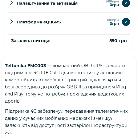
300грн
✓
Налаштування та активація
0грн
100грн
✓
Платформа eQuGPS
0грн
Загальна вигода:
550 грн
Teltonika FMC003
— компактний OBD GPS-трекер із
Купити
підтримкою 4G LTE Cat 1 для моніторингу легкових і
комерційних автомобілів. Пристрій підключається
безпосередньо до роз’єму OBD II за принципом Plug
and Play, тому не потребує прокладання додаткових
дротів.
Підтримка 4G забезпечує передавання телематичних
даних у сучасних мобільних мережах і зменшує
залежність від доступності застарілої інфраструктури
2G.