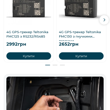
4G GPS-трекер Teltonika
4G GPS-трекер Teltonika
FMC125 з RS232/RS485
FMC130 з гнучкими
входами
2992грн
2652грн
Купити
Купити