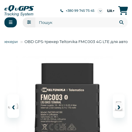
UA
+380 99 745 75 45
▼
-Трекери
OBD GPS-трекер Teltonika FMC003 4G LTE для авто
‹
›