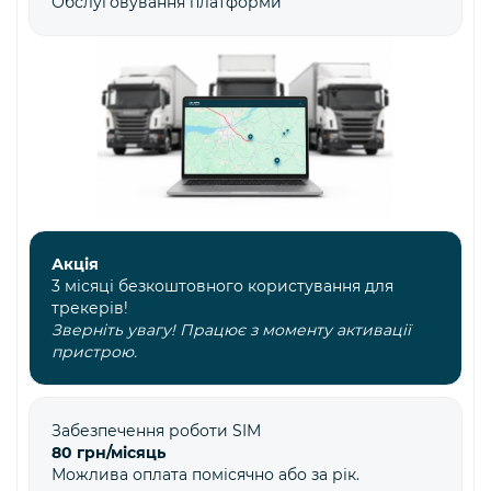
Обслуговування платформи
Акція
3 місяці безкоштовного користування для
трекерів!
Зверніть увагу! Працює з моменту активації
пристрою.
Забезпечення роботи SIM
80 грн/місяць
Можлива оплата помісячно або за рік.