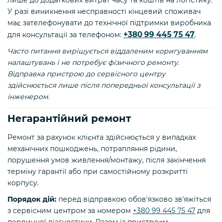
лише до додаткових витрат часу та коштів на логістику.
У разі виникнення несправності кінцевий споживач
має зателефонувати до технічної підтримки виробника
+380 99 445 75 47
для консультації за телефоном:
.
Часто питання вирішується віддаленим коригуванням
налаштувань і не потребує фізичного ремонту.
Відправка пристрою до сервісного центру
здійснюється лише після попередньої консультації з
інженером.
Негарантійний ремонт
Ремонт за рахунок клієнта здійснюється у випадках
механічних пошкоджень, потрапляння рідини,
порушення умов живлення/монтажу, після закінчення
терміну гарантії або при самостійному розкритті
корпусу.
Порядок дій:
перед відправкою обов'язково зв'яжіться
з сервісним центром за номером
+380 99 445 75 47
для