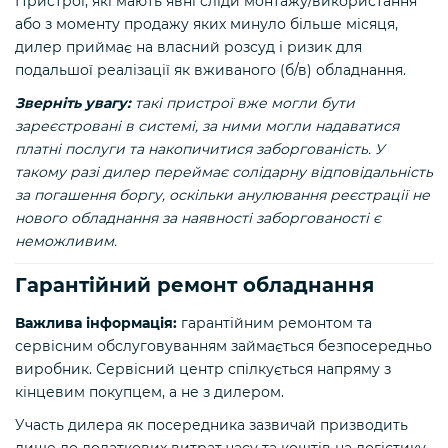
Пристрої, які мають явні сліди монтажу/використання
або з моменту продажу яких минуло більше місяця,
дилер приймає на власний розсуд і ризик для
подальшої реалізації як вживаного (б/в) обладнання.
Зверніть увагу:
такі пристрої вже могли бути
зареєстровані в системі, за ними могли надаватися
платні послуги та накопичитися заборгованість. У
такому разі дилер переймає солідарну відповідальність
за погашення боргу, оскільки анулювання реєстрації не
нового обладнання за наявності заборгованості є
неможливим.
Гарантійний ремонт обладнання
Важлива інформація:
гарантійним ремонтом та
сервісним обслуговуванням займається безпосередньо
виробник. Сервісний центр спілкується напряму з
кінцевим покупцем, а не з дилером.
Участь дилера як посередника зазвичай призводить