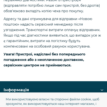
первинної діагностики. Разом із пристроєм
(відправляти потрібно лише сам пристрій, без дротів)
обов'язково вкладіть копію чека про покупку.
Адресу та дані отримувача для відправки «Новою
поштою» надасть сервісний менеджер після
узгодження. Транспортні витрати оплачує відправник.
Якщо під час діагностики виявиться, що випадок усе ж
є гарантійним, витрати на логістику будуть
компенсовані на особовий рахунок користувача.
Увага! Пристрої, надіслані без попереднього
погодження або з неоплаченою доставкою,
сервісним центром не приймаються.
Інформація
Ми використовуємо власні та сторонні файли cookie, щоб
Служба підтримки
зрозуміти, як використовується наш інтернет-магазин, і