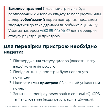
Важливе правило!
Якщо пристрій уже був
реалізований кінцевому клієнту та повернутий ним,
дилер
зобов'язаний
перед повторним продажем
звернутися до техпідтримки виробника eQuGPS у
Viber за номером
+380 99 445 75 47
для перевірки
статусу реєстрації пристрою.
Для перевірки пристрою необхідно
надати:
Підтвердження статусу дилера (вказати назву
вашої компанії/профілю).
Повідомити, що пристрій було повернуто
покупцем.
Написати
IMEI пристрою
(15-значний унікальний
номер).
Запит на перевірку реєстрації в системі eQuGPS
та її анулювання (якщо реєстрація відбулася).