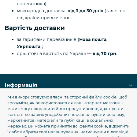
перевізника);
міжнародна доставка:
від 3 до 30 днів
(залежно
від країни призначення).
Вартість доставки
за тарифами перевізників (
Нова пошта
,
Укрпошта
);
орієнтовна вартість по Україні —
від 70 грн
.
Інформація
Ми використовуємо власні та сторонні файли cookie, щоб
Служба підтримки
зрозуміти, як використовується наш інтернет-магазин, і
мати змогу покращити його продуктивність, адаптувати
контент до ваших уподобань і персоналізувати рекламу,
Популярні категорії
маркетингові матеріали та публікації в соціальних
мережах. Ви можете прийняти всі файли cookie, відхилити
їх або вибрати свої налаштування, натиснувши відповідні
Наші контакти